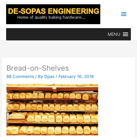
Skip
Main
to
content
Men
MENU
Bread-on-Shelves
88 Comments
/ By
Dpas
/
February 16, 2019