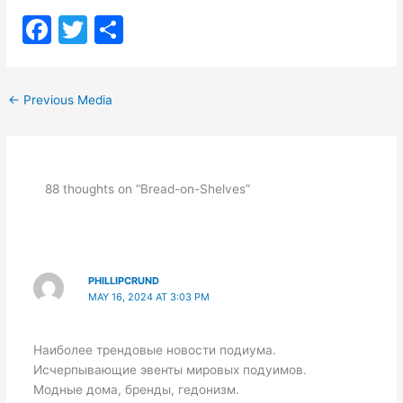
F
T
S
a
w
h
c
itt
ar
←
Previous Media
e
er
e
b
o
88 thoughts on “Bread-on-Shelves”
o
k
PHILLIPCRUND
MAY 16, 2024 AT 3:03 PM
Наиболее трендовые новости подиума.
Исчерпывающие эвенты мировых подуимов.
Модные дома, бренды, гедонизм.