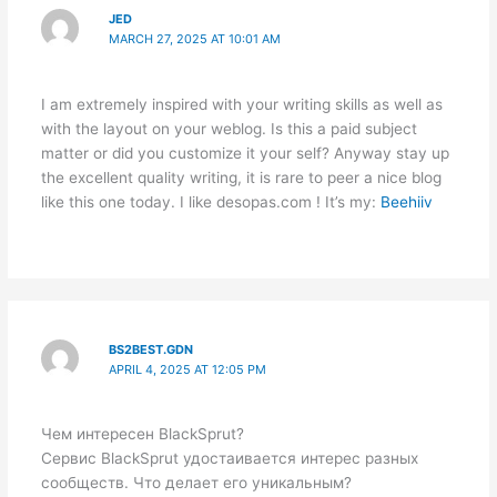
JED
MARCH 27, 2025 AT 10:01 AM
I am extremely inspired with your writing skills as well as
with the layout on your weblog. Is this a paid subject
matter or did you customize it your self? Anyway stay up
the excellent quality writing, it is rare to peer a nice blog
like this one today. I like desopas.com ! It’s my:
Beehiiv
BS2BEST.GDN
APRIL 4, 2025 AT 12:05 PM
Чем интересен BlackSprut?
Сервис BlackSprut удостаивается интерес разных
сообществ. Что делает его уникальным?