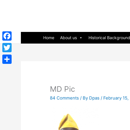
Skip
to
content
Home
About us
Historical Backgroun
Facebook
Twitter
Share
MD Pic
84 Comments
/ By
Dpas
/
February 15,