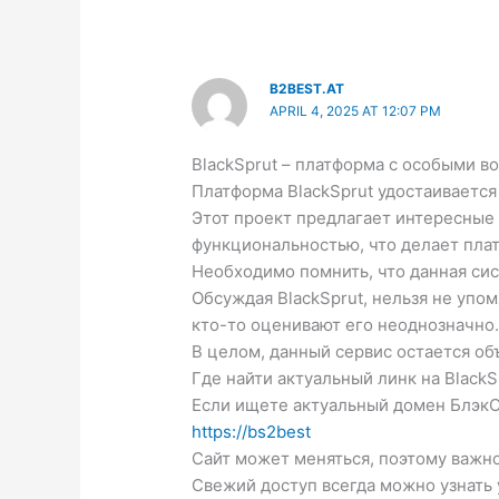
o
k
B2BEST.AT
APRIL 4, 2025 AT 12:07 PM
BlackSprut – платформа с особыми 
Платформа BlackSprut удостаивается
Этот проект предлагает интересные 
функциональностью, что делает пла
Необходимо помнить, что данная си
Обсуждая BlackSprut, нельзя не упо
кто-то оценивают его неоднозначно
В целом, данный сервис остается об
Где найти актуальный линк на BlackS
Если ищете актуальный домен БлэкСп
https://bs2best
Сайт может меняться, поэтому важно
Свежий доступ всегда можно узнать у