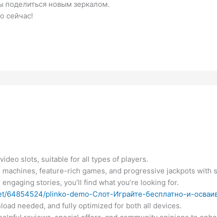
ы поделиться новым зеркалом.
о сейчас!
ideo slots, suitable for all types of players.
l machines, feature-rich games, and progressive jackpots with s
 engaging stories, you’ll find what you’re looking for.
.net/64854524/plinko-demo-Слот-Играйте-бесплатно-и-осваи
load needed, and fully optimized for both all devices.