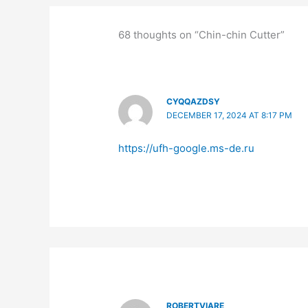
o
k
68 thoughts on “Chin-chin Cutter”
CYQQAZDSY
DECEMBER 17, 2024 AT 8:17 PM
https://ufh-google.ms-de.ru
ROBERTVIARE