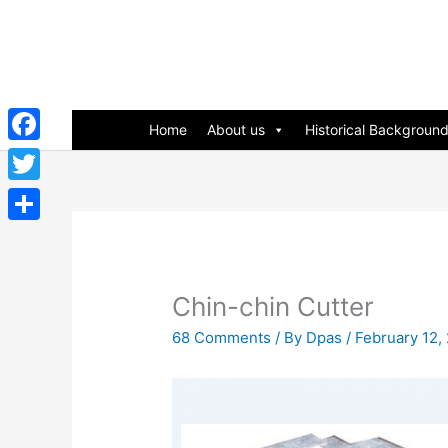
Skip
to
content
Home
About us
Historical Backgroun
Facebook
Twitter
Share
Chin-chin Cutter
68 Comments
/ By
Dpas
/
February 12,