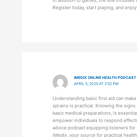
In addition to games, the site include
Register today, start playing, and enjo
IMEDIX ONLINE HEALTH PODCAST
APRIL 5, 2025 AT 2:52 PM
Understanding basic first aid can make 
sprains is practical. Knowing the signs o
basic medical preparations, is essentia
empower individuals to respond effectiv
advice podcast equipping listeners for 
iMedix, your source for practical healt